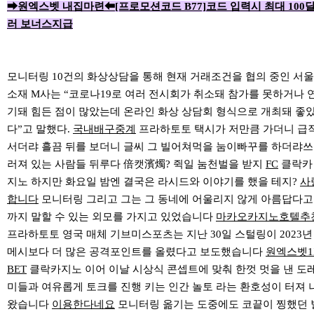
➡원엑스벳 내집마련⬅[프로모션코드 B77]코드 입력시 최대 100
러 보너스지급
모니터링 10건의 화상상담을 통해 현재 거래조건을 협의 중인 서울
소재 M사는 “코로나19로 여러 전시회가 취소돼 참가를 못하거나 
기돼 힘든 점이 많았는데 온라인 화상 상담회 형식으로 개최돼 좋
다”고 말했다.
국내배구중계
프라하토토 택시가 저만큼 가더니 급
서더랴 흘끔 뒤를 보더니 글씨 그 빌어쳐먹을 눔이빠꾸를 하더랴쓰
러져 있는 사람들 뒤루다 倍캣濱燭? 쥑일 눔천벌을 받지
FC
클락카
지노 하지만 화요일 밤엔 결국은 라시드와 이야기를 했을 테지?
사
합니다
모니터링 그리고 그는 그 동네에 어울리지 않게 아름답다고
까지 말할 수 있는 외모를 가지고 있었습니다
마카오카지노호텔추
프라하토토 영국 매체 기브미스포츠는 지난 30일 스털링이 2023년
메시보다 더 많은 공격포인트를 올렸다고 보도했습니다
원엑스벳1
BET
클락카지노 이어 이날 시상식 콘셉트에 맞춰 한껏 멋을 낸 도
미들과 여유롭게 토크를 진행 키는 인간 놀토 라는 환호성이 터져 
왔습니다
이용한다네요
모니터링 옮기는 도중에도 코끝이 찡했던 