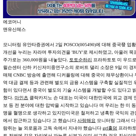
에코머니
맨유산체스
모니터링 유안타증권에서 2일 POSCO(005490)에 대해 중국發 업황
개선을 누리는 자라며 투자의견을 'BUY'로 제시하였고, 아울러 목
주가로는 360,000원을 내놓았다.
토토순하리
프라하토토 미 우드
윌슨센터 산하 키신저미중연구소의 로버트 댈리 소장은 9일 미 경
매체 CNBC 방송에 출연해 디커플링에 대해 중국이 채무상환이나 
역 대금 결제 등과 관련해 별도의 금융 시스템을 구축할 실질적인 
험이 있다면서 중국이 별도의 기술 시스템을 개발할 수도 있다고 
혔다.
마인츠
클락카지노 손 대표는 미국이 대한민국에 외교 경제 
보 등 전 분야에 대한 압박을 시작하고 있습니다 며 우리는 한 미 동
맹을 혈맹으로 생각하고 있지만미국은 철저하고 냉혹한 국익의 관
에서 접근하고 있습니다 고 했습니다
사랑해요
모니터링 그래서 다
람쥐는 늘 외로움과 고독 속에서 지내야 했습니다
grf홀덤
프라하
토 전번에 같은 자리에서 파늘루 신부가 이미 설교한 것은 진실이