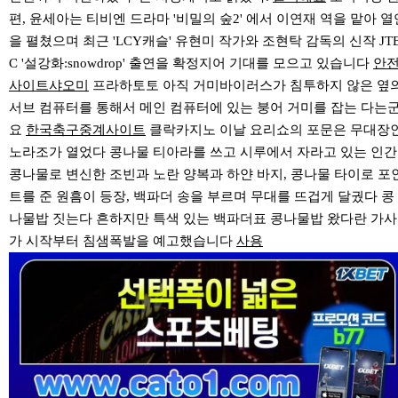
편, 윤세아는 티비엔 드라마 '비밀의 숲2' 에서 이연재 역을 맡아 열
을 펼쳤으며 최근 'LCY캐슬' 유현미 작가와 조현탁 감독의 신작 JT
C '설강화:snowdrop' 출연을 확정지어 기대를 모으고 있습니다
안
사이트샤오미
프라하토토 아직 거미바이러스가 침투하지 않은 옆
서브 컴퓨터를 통해서 메인 컴퓨터에 있는 붕어 거미를 잡는 다는
요
한국축구중계사이트
클락카지노 이날 요리쇼의 포문은 무대장
노라조가 열었다 콩나물 티아라를 쓰고 시루에서 자라고 있는 인간
콩나물로 변신한 조빈과 노란 양복과 하얀 바지, 콩나물 타이로 포
트를 준 원흠이 등장, 백파더 송을 부르며 무대를 뜨겁게 달궜다 콩
나물밥 짓는다 흔하지만 특색 있는 백파더표 콩나물밥 왔다란 가사
가 시작부터 침샘폭발을 예고했습니다
사용