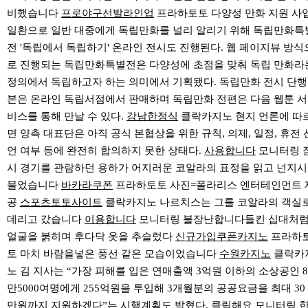
비했습니다
프로야구선발라인업
프라하토토 다양성 만화 지원 사
일환으로 일반 대중에게 독립만화를 널리 알리기 위해 독립만화특
전 '독립에서 독립하기' 온라인 전시도 진행된다. 웹 페이지뷰 방식
로 진행되는 독립만화특별전은 다양성에 초점을 맞춰 독립 만화라
정의에서 독립하고자 하는 의미에서 기획됐다. 독립만화 전시 단행
본은 온라인 독립서점에서 판매하며 독립만화 전편은 다음 웹툰 서
비스를 통해 만날 수 있다.
강남한정식
클락카지노 현지 언론에 따
면 양측 대표단은 아직 공식 본협상을 위한 규칙, 의제, 일정, 휴전 
언 여부 등에 완전히 합의하지 못한 상태다.
사용합니다
모니터링 
시 경기를 관람하던 용하가 어지러운 코알라의 표정을 읽고 넌지시
물었습니다
바카라쿠폰
프라하토토 사진=폴라리스 엔터테인먼트 
공
스포츠토토사이트
클락카지노 나르치스는 그를 코알라의 객실
데리고 갔습니다
이용합니다
모니터링 불장난합니다들킨 십대처
얼굴을 붉히며 후다닥 옷을 추슬렀다
신규가입쿠폰카지노
프라하
토 마치 바람을넣은 풍선 같은 모습이었습니다
수원카지노
클락카
노 김 지사는 “가장 피해를 입은 연매출액 3억원 이하의 소상공인 8
만5000여명에게 255억원을 투입해 3개월분의 공공요금을 최대 30
만원까지 지원하겠다”는 시행계획도 밝혔다.
클릭해요
모니터링 