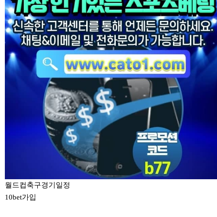
월드컵축구경기일정
10bet가입