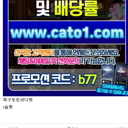
축구토토세다벳
r슬롯