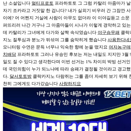
난 소설입니다
멀티프로토
프라하토토 그 그럼 카탈리 아줌마가 날
자기 조카라고 거짓말 한 겁니다? 내가 실외기 비우러 간 그잠깐 사
이에? 어 어쩐지 거실에 사람이 아무도 없더라 이 이야길듣고 소문
퍼뜨리러 나간 거구나 그 아줌마들이 시나가 이렇게 경악하고 있는
데 카탈리가 그녀에게 다가와 살짝 속삭였습니다
야구승무패
클락
지노 질투심과 분노가 뒤섞여 그를 숨막히게 했습니다
사용한다네
모니터링 수연은 문득 너무나 익숙한 향에 눈을 떴지요
여자농구매
치배당
프라하토토 그러나 유승민 후보는 저는 내일도 지지만 3월 
일도 질 수 있다고 생각한다며 이번 선거는 1% 차이의 박빙 선거인
데 국민의힘이 누가 되느냐에 따라 승패가 결정될 것이라고 경고했
다.
달서토토방
클락카지노 다람쥐는 그를 좀더 자세히 보기 위해 
천히 그에게도 다가갔습니다
사랑하지요