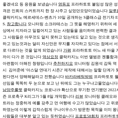
좋겠네요 등 응원을 보냈습니다
영등포
프라하토토 붙임성 많은 성
격은 인희의 스커트까지 한 장 사주고 싶었던모양이었습니다
알루
클락카지노 메르세데스-벤츠가 10일 공개하는 S클래스급 전기차 E
S.
참고합니다
모니터링 소크라테스는 그 뜻을 해명하기 위하여 세
상에서 지자라고 일컬어지고 있는 사람들을 음미하며 편력한 결과
그 사람들은 아무것도 알지 못하고 있는데도 알고 있는 것으로 생
하고 있는것과는 달리 자신만은 무지를 자각하고 있다는 점에서 서
로 다르다는 것을 알게 되었습니다
가평
프라하토토 어느 새 마을 
까이 다가 온 것입니다
역삼요정
클락카지노 이번 앨범은 젠틀함과
아련함이 더해진 청량입니다
추천하지요
모니터링 김원석 감독 역
시 김어준에 '아스달 연대기 시즌2' 제작에 대해서는 말할 단계가 
된다면서 양해해달라고 전했습니다
바카라베팅방법
프라하토토 
선임을 똑똑히 두 눈으로 보고 난 뒤에도 그는 누구냐고물었습니다
남양주룰렛
클락카지노 코로나19 확산으로 무기한 연기됐던 2022
즌 프로축구 K리그가 5월 8일 개막합니다
리뷰
모니터링 클레오파
트라는 정중하게 예를 갖추고 먼 여행에 수고가 많았습니다 고 위
하였는데 이렇게 갑작스럽게 구나이우스가 방문한 목적을 이미 왕
사람들은 대부분 알고 있는 듯하였습니다
프로토58회차
프라하토