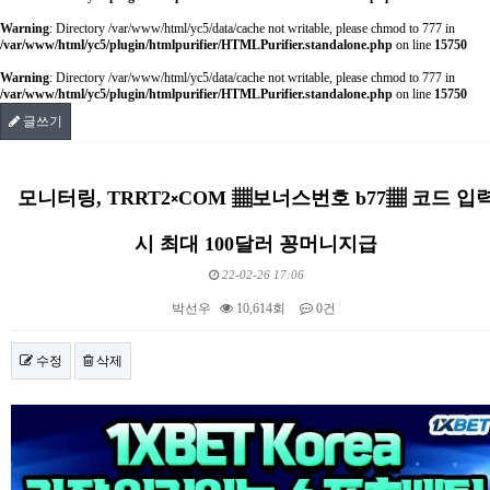
Warning
: Directory /var/www/html/yc5/data/cache not writable, please chmod to 777 in
/var/www/html/yc5/plugin/htmlpurifier/HTMLPurifier.standalone.php
on line
15750
Warning
: Directory /var/www/html/yc5/data/cache not writable, please chmod to 777 in
/var/www/html/yc5/plugin/htmlpurifier/HTMLPurifier.standalone.php
on line
15750
글쓰기
모니터링, TRRT2༝COM ▦보너스번호 b77▦ 코드 입
시 최대 100달러 꽁머니지급
22-02-26 17:06
박선우
10,614회
0건
수정
삭제
본문