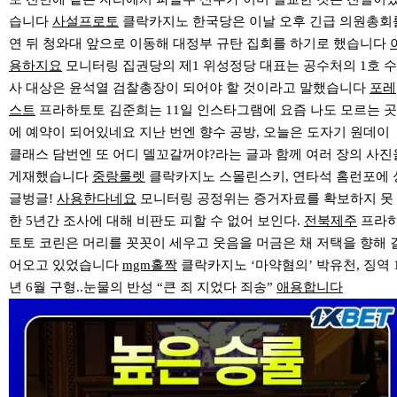
습니다
사설프로토
클락카지노 한국당은 이날 오후 긴급 의원총회
연 뒤 청와대 앞으로 이동해 대정부 규탄 집회를 하기로 했습니다
용하지요
모니터링 집권당의 제1 위성정당 대표는 공수처의 1호 수
사 대상은 윤석열 검찰총장이 되어야 할 것이라고 말했습니다
포레
스트
프라하토토 김준희는 11일 인스타그램에 요즘 나도 모르는 곳
에 예약이 되어있네요 지난 번엔 향수 공방, 오늘은 도자기 원데이
클래스 담번엔 또 어디 델꼬갈꺼야?라는 글과 함께 여러 장의 사진
게재했습니다
중랑룰렛
클락카지노 스몰린스키, 연타석 홈런포에 
글벙글!
사용한다네요
모니터링 공정위는 증거자료를 확보하지 못
한 5년간 조사에 대해 비판도 피할 수 없어 보인다.
전북제주
프라
토토 코린은 머리를 꼿꼿이 세우고 웃음을 머금은 채 저택을 향해 
어오고 있었습니다
mgm홀짝
클락카지노 ‘마약혐의’ 박유천, 징역 
년 6월 구형..눈물의 반성 “큰 죄 지었다 죄송”
애용합니다