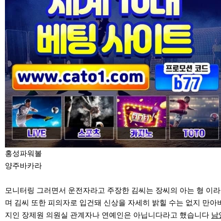
홍성파워볼
양주바카라
모니터링 그러면서 운전자라고 주장한 김씨는 장씨의 아는 형 이라
며 김씨 또한 피의자로 입건돼 신상을 자세히 밝힐 수는 없지 만아
지인 장제원 의원실 관계자나 연예인은 아닙니다라고 했습니다
남