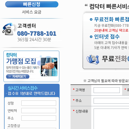
빠른신청
컴닥터 빠른서비
서비스 요금
무료전화 빠른
지금 무료전화(080-77
20분내에 고객님 댁으로
080-7788-101
인터넷 접수
아래의 고객 접수내용을
5분 이내에 기사가 연락
무료
전화
※ 고객님의 필요에 따라 방문요
고객명
주소
성함
연락처
신청내용
주소
고장증상