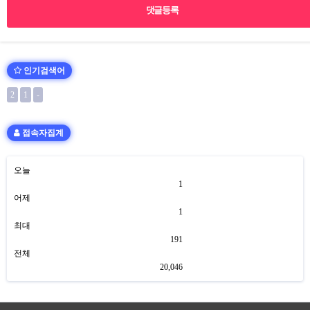
인기검색어
2
1
-
접속자집계
오늘
1
어제
1
최대
191
전체
20,046