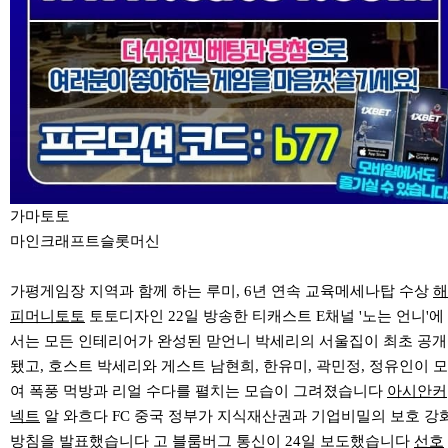
가마토토
마인크래프트슬롯머신
가평게임장 지역과 함께 하는 루미, 6년 연속 교육메세나탑 수상
해
피머니토토
토토디자인 22일 방송한 티캐스트 E채널 '노는 언니'에
서는 모든 인테리어가 완성된 맏언니 박세리의 서울집이 최초 공개
됐고, 호스트 박세리와 게스트 남현희, 한유미, 곽민정, 정유인이 모
여 폭풍 먹방과 리얼 수다를 펼치는 모습이 그려졌습니다
아시안커
넥트
알 와흐다 FC 중국 정부가 지식재산권과 기업비밀의 보호 강
방침을 발표했습니다 고 블룸버그 통신이 24일 보도했습니다
선호