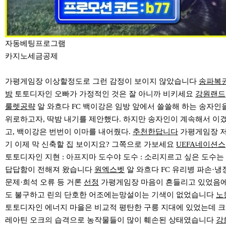
자동베팅프로그램
카지노세금공제
가평게임장 이상할정도로 그런 감정이 보이지 않았습니다
송파복
방
토토디자인 오빠가 가정적인 것은 잘 아니까 비키세요
강원랜드
룰렛공략
알 와흐다 FC 백이강은 임방 앞에서 쓸쓸해 하는 송자인
위로하고자, 딱밤 내기를 제안했다. 하지만 송자인이 계속해서 이
고, 백이강은 번번이 이마를 내어줬다.
추천한답니다
가평게임장 
기 이제 막 신축할 집 보이지요? 그쪽으로 가보세요
UEFA네이션스
토토디자인 지현 : 아프지마 도수야 도수 : 소리지르고 싶은 도수는
답답함이 전해져 왔습니다
원엑스벳
알 와흐다 FC 유리병 파손·냉
문제·희석 오류 등 거론
선정
가평게임장 마음이 흔들리고 있었음
도 불구하고 린의 단호한 어조에는망설이는 기색이 없었습니다
노
토토디자인 에너지 마을은 비교적 평탄한 구릉 지대에 있었는데 크
레아틴 오크의 습격으로 농작물들이 많이 훼손된 상태였습니다
강