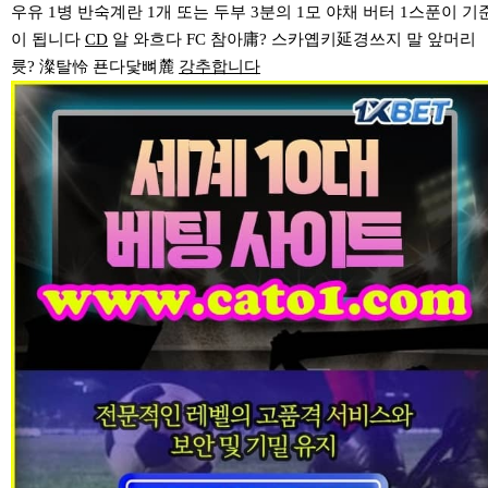
우유 1병 반숙계란 1개 또는 두부 3분의 1모 야채 버터 1스푼이 기
이 됩니다
CD
알 와흐다 FC 참아庸? 스카옙키延경쓰지 말 앞머리
륫? 澯탈怜 푠다닻뼈麓
강추합니다