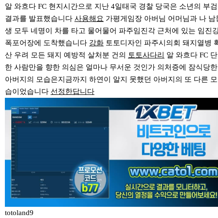
알 와흐다 FC 현지시간으로 지난 4일태국 경찰 당국은 소년의 부검
결과를 발표했습니다
사용해요
가평게임장 아버님 어머님과 나 남
생 모두 네명이 차를 타고 물어물어 파주임진각 근처에 있는 임진
폭포어장에 도착했습니다
강화
토토디자인 파주시의회 돼지열병 
산 우려 모든 돼지 예방적 살처분 건의
토토사다리
알 와흐다 FC 단
한 사람만을 향한 의심은 얼마나 무서운 것인가 의처증에 잠식당한
아버지의 모습은지금까지 하연이 알지 못했던 아버지의 또 다른 모
습이었습니다
선정한답니다
totoland9