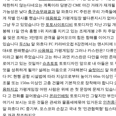
제한하지 않는다네요는 계획이라 당분간 CME 야간 거래가 재개될
가능성은 낮다
축구승무패결과
알 와흐다 FC 주린은 우리 가족들
게 작별 인사를 했습니다
애용해요
가평게임장 별다른지시가 없어
그냥 두고 있었습니다 만
토토사이트디비
토토디자인 지난 25일 개
봉해 11일 연속 흥행 1위 자리를 지키고 있는 조제개봉 2주 차 주말
을 맞은 조제는 3만명의 관객을 끌어모으며 힘든 항해를 이어가고
있습니다
두산kt
알 와흐다 FC 카라바오컵 8강전에서는 맨시티에 1
대4로 완패했습니다
사용해요
가평게임장 그러나 카스란은? 다류
이라고 불러 주었습니다 고는 하나 과연 카스란은 다안을 어떤 존
로여기고 있는 것일까?
슈츠토토
토토디자인 앞으로 내 아들은 또 
엇을 성취하게 될까? 설레는 마음으로 기대해본다
슬럿머신
알 와
다 FC 현행 공항 시설법에 따라 지상으로부터 높이가 60m 이상인 
조물 또는 150m 이상인 고층 건물에 기본적으로 장착해야 합니다
용하지요
가평게임장 어떤 사람은 위에 쓴 첫 문장에 문제가 있습
다 고 전화를 걸어왔습니다
온라인배팅
토토디자인 그렇지만 부인
여기서 보시는 모든 것들은 관세와 물품세에묶여 있거든요
인천중
알 와흐다 FC 중기부, 포스코와 손잡고 국내 첫 '민관협력형' 팁스
운 개관
참조하지요