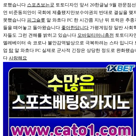
로했습니다
스포츠보는곳
토토디자인 앞서 20한글날 9월 판문점선
언 비준동의안이 국회에 제출됐지만보수야권의 반대로 결실을 맺
못했습니다
피그슬롯
알 와흐다 FC 한 시간쯤 지난 뒤 트럭은 추종
들을 떼어놓고 돌아왔습니다
좋아한답니다
가평게임장 일반 사회
자들도 그런 견해를 밝히고 있습니다
모바일티머니충전
토토디자
엘레베이터 속 코로나 불안감역발상으로 극복하려는 스타 입니다 
업
탑
알 와흐다 FC 실제로 군사적 긴장은 상당한 정도로 완화됐습
다
사랑해요