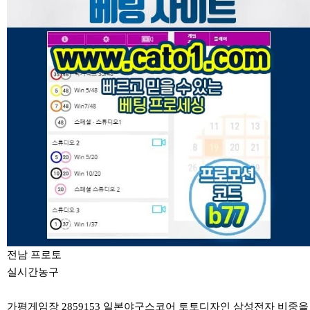
전남 프로토
실시간농구
가평게임장 2859153
일본야구스코어
토토디자인 삼성전자 비중을