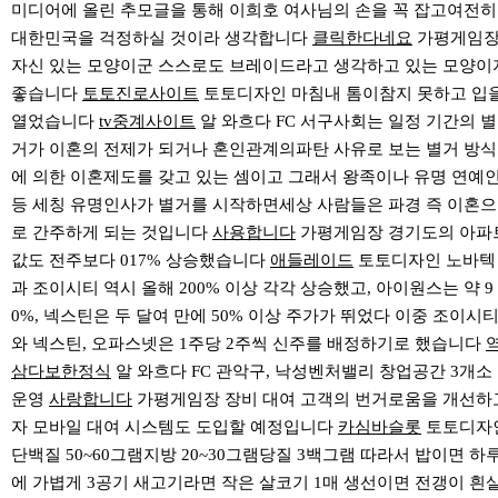
미디어에 올린 추모글을 통해 이희호 여사님의 손을 꼭 잡고여전히
대한민국을 걱정하실 것이라 생각합니다
클릭한다네요
가평게임
자신 있는 모양이군 스스로도 브레이드라고 생각하고 있는 모양이
좋습니다
토토진로사이트
토토디자인 마침내 톰이참지 못하고 입
열었습니다
tv중계사이트
알 와흐다 FC 서구사회는 일정 기간의 별
거가 이혼의 전제가 되거나 혼인관계의파탄 사유로 보는 별거 방식
에 의한 이혼제도를 갖고 있는 셈이고 그래서 왕족이나 유명 연예
등 세칭 유명인사가 별거를 시작하면세상 사람들은 파경 즉 이혼으
로 간주하게 되는 것입니다
사용합니다
가평게임장 경기도의 아파
값도 전주보다 017% 상승했습니다
애들레이드
토토디자인 노바텍
과 조이시티 역시 올해 200% 이상 각각 상승했고, 아이원스는 약 9
0%, 넥스틴은 두 달여 만에 50% 이상 주가가 뛰었다 이중 조이시
와 넥스틴, 오파스넷은 1주당 2주씩 신주를 배정하기로 했습니다
삼다보한정식
알 와흐다 FC 관악구, 낙성벤처밸리 창업공간 3개소
운영
사랑합니다
가평게임장 장비 대여 고객의 번거로움을 개선하
자 모바일 대여 시스템도 도입할 예정입니다
카심바슬롯
토토디자
단백질 50~60그램지방 20~30그램당질 3백그램 따라서 밥이면 하
에 가볍게 3공기 새고기라면 작은 살코기 1매 생선이면 전갱이 흰