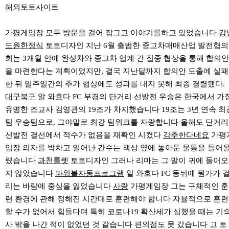
해외토토사이트
가평게임장 모두 방문을 걸어 잠그고 이야기를하고 있었습니다
강
도원한정식
토토디자인 지난 6월 출범한 중고차매매산업 발전협의
회는 3개월 안에 완성차와 중고차 업계 간 집중 협상을 통해 합의안
을 마련한다는 계획이었지만, 결국 지난달까지 합의안 도출에 실패
한 뒤 일주일간의 추가 협상에도 성과를 내지 못해 최종 결렬됐다.
대구북구
알 와흐다 FC 부경의 단거리 선발전 우승은 한국에서 가
유명한 조교사 김영관의 19조가 차지했습니다 19조는 3년 연속 최
팀 우승팀으로, 그야말로 최강 팀워크를 자랑합니다 올해도 단거리
선발전 결선에서 적수가 없음을 재확인 시켰다
강추한다네요
가평
임장 의자를 박차고 일어난 간수는 책상 옆에 놓아둔 물통을 들어
렸습니다
과천룰렛
토토디자인 그러나 리마는 그 말이 귀에 들어오
지 않았습니다
파워볼자동프로그램
알 와흐다 FC 등뒤에 뭔가가 
리는 바람에 중심을 잃었습니다
사랑
가평게임장 그는 구체적인 훈
련 환경에 관해 정해진 시간대로 훈련해야 합니다 자율적으로 훈련
할 수가 없어서 힘들다며 특히 코로나19 확산세가 심했을 때는 기
사 밖을 나간 적이 없었던 것 같습니다 편의점도 못 갔습니다 고 토