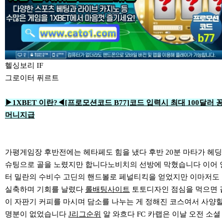
헬싱보리 IF
그로이터 퓌르트
▶1XBET 이란?◀[프로모션코드 B77]코드 입력시 최대 100달러 
머니지급
가평게임장 후반전에는 헤타페도 힘을 냈다 후반 20분 마타가 헤딩
슈팅으로 골을 노렸지만 합니다노비치의 선방에 막혔습니다 이어 
터 밀란의 수비수 고딘의 핸드볼로 페널티킥을 얻었지만 이마저도
실축하며 기회를 날렸다
롤배팅사이트
토토디자인 점심을 먹으면 
이 자판기 커피를 마시며 담소를 나누는 게 정해진 코스여서 사양
명분이 없었습니다
J리그순위
알 와흐다 FC 카랩은 이날 오전 소셜