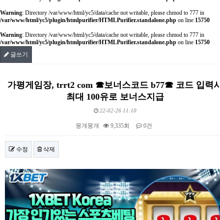
Warning
: Directory /var/www/html/yc5/data/cache not writable, please chmod to 777 in
/var/www/html/yc5/plugin/htmlpurifier/HTMLPurifier.standalone.php
on line
15750
Warning
: Directory /var/www/html/yc5/data/cache not writable, please chmod to 777 in
/var/www/html/yc5/plugin/htmlpurifier/HTMLPurifier.standalone.php
on line
15750
글쓰기
가평게임장, trrt2 com ☎보너스코드 b77☎ 코드 입력
최대 100유로 보너스지급
22-02-26 11:10
뭉개뭉개
9,335회
0건
수정
삭제
본문