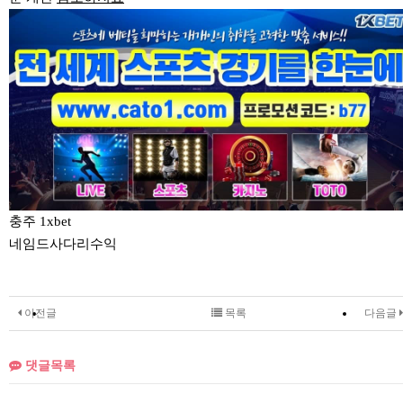
충주 1xbet
네임드사다리수익
이전글
목록
다음글
댓글목록