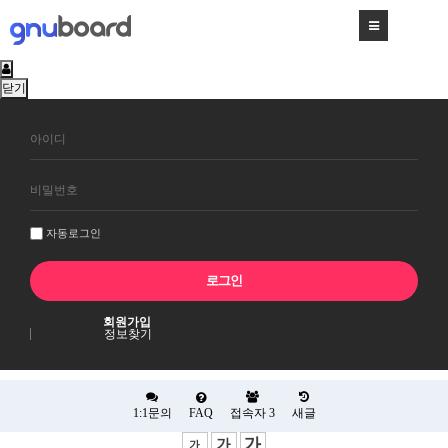
닫기
회
원
로
그
인
자동로그인
회원가입
정보찾기
1:1문의
FAQ
접속자
3
새글