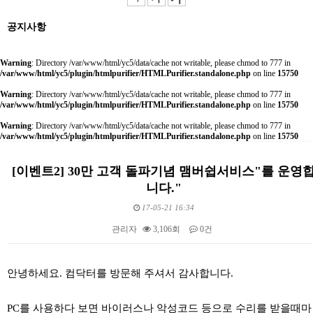
공지사항
Warning
: Directory /var/www/html/yc5/data/cache not writable, please chmod to 777 in
/var/www/html/yc5/plugin/htmlpurifier/HTMLPurifier.standalone.php
on line
15750
Warning
: Directory /var/www/html/yc5/data/cache not writable, please chmod to 777 in
/var/www/html/yc5/plugin/htmlpurifier/HTMLPurifier.standalone.php
on line
15750
Warning
: Directory /var/www/html/yc5/data/cache not writable, please chmod to 777 in
/var/www/html/yc5/plugin/htmlpurifier/HTMLPurifier.standalone.php
on line
15750
[이벤트2] 30만 고객 돌파기념 맴버쉽서비스"를 운영
니다."
17-05-21 16:34
관리자
3,106회
0건
본문
안녕하세요. 컴닥터를 방문해 주셔서 감사합니다.
PC를 사용하다 보면 바이러스나 악성코드 등으로 수리를 받을때마