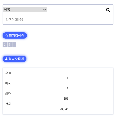
인기검색어
2
1
-
접속자집계
오늘
1
어제
1
최대
191
전체
20,046