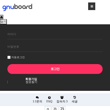
닫기
회
원
로
그
인
자동로그인
회원가입
정보찾기
1:1문의
FAQ
접속자
3
새글